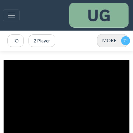
MORE
.IO
2 Player